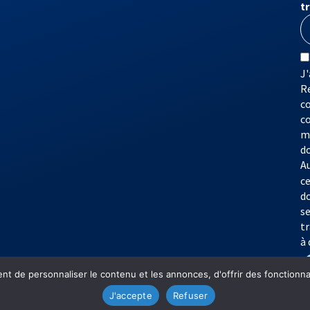
t
J'
Re
co
c
m
d
A
c
d
s
t
à 
t de personnaliser le contenu et les annonces, d'offrir des fonctionnali
J'accepte
Refuser