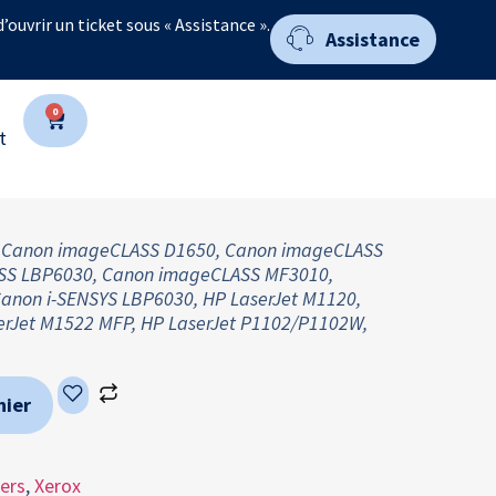
 d’ouvrir un ticket sous « Assistance ».
Assistance
0
t
 Canon imageCLASS D1650, Canon imageCLASS
SS LBP6030, Canon imageCLASS MF3010,
anon i-SENSYS LBP6030, HP LaserJet M1120,
erJet M1522 MFP, HP LaserJet P1102/P1102W,
nier
ers
,
Xerox