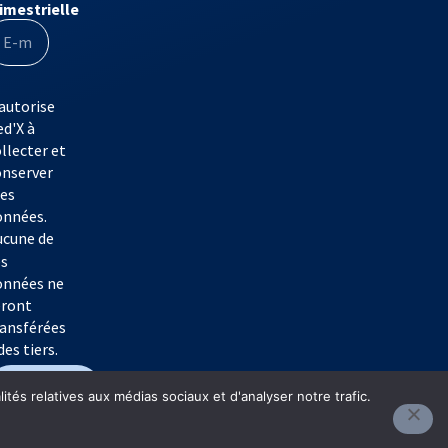
rimestrielle
autorise
d'X à
llecter et
onserver
es
onnées.
ucune de
es
onnées ne
eront
ransférées
des tiers.
S'inscrire
tés relatives aux médias sociaux et d'analyser notre trafic.