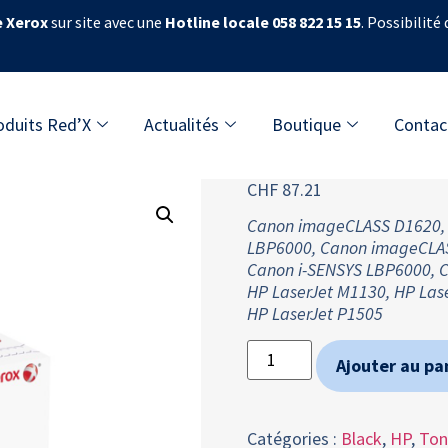
e Xerox
sur site avec une
Hotline locale 058 822 15 15
. Possibilité
oduits Red’X
Actualités
Boutique
Contac
CHF
87.21
Canon imageCLASS D1620,
LBP6000, Canon imageCLA
Canon i-SENSYS LBP6000, C
HP LaserJet M1130, HP Las
HP LaserJet P1505
Ajouter au pa
Catégories :
Black
,
HP
,
Ton