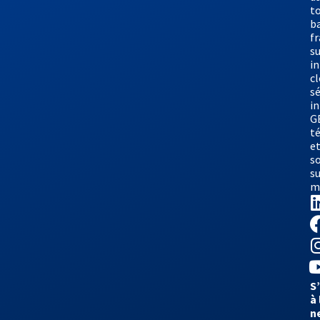
to
b
f
su
i
cl
sé
i
G
t
e
s
su
m
S
à 
n