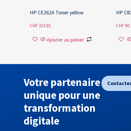
HP CE262A Toner yellow
HP CB
CHF
323.81
CHF
90.
Ajouter au panier
Votre partenaire
Contacte
unique pour une
transformation
digitale