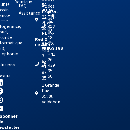
Boutique
ut le
SA
FAQ
Av. des
assin
JURA
Pâquiers
Assistance
ranco-
+41
22, CH-
isse :
32
2072
nfogérance,
422
Saint-
oud,
00
Blaise
curité
18
Red’X
nformatique,
Red’X
FRANCE
ED,
FRIBOURG
+33
éléphonie
+41
3
t
26
63
olutions
439
21
r-
95
87
esure.
50
35
1 Grande
Rue
25800
Valdahon
’abonner
la
ewsletter