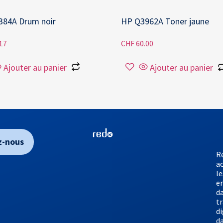
384A Drum noir
HP Q3962A Toner jaune
17
CHF
60.00
Ajouter au panier
Ajouter au panier
z-nous
R
a
le
e
da
t
di
d