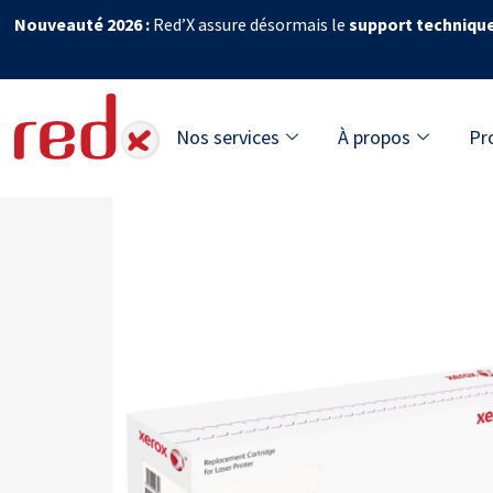
Nouveauté 2026 :
Red’X assure désormais le
support techniqu
Nos services
À propos
Pr