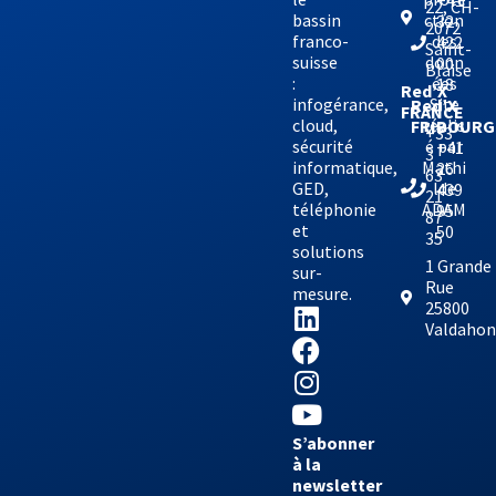
+41
22, CH-
bassin
ction
32
2072
franco-
des
422
Saint-
suisse
donn
00
Blaise
:
ées
18
Red’X
infogérance,
Site
Red’X
FRANCE
cloud,
réalis
FRIBOURG
+33
sécurité
é par
+41
3
informatique,
Mathi
26
63
GED,
lde
439
21
téléphonie
ADAM
95
87
et
50
35
solutions
1 Grande
sur-
Rue
mesure.
25800
Valdaho
S’abonner
à la
newsletter