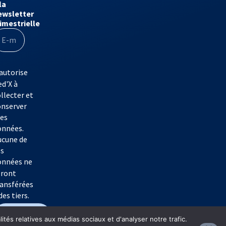
la
ewsletter
rimestrielle
autorise
d'X à
llecter et
onserver
es
onnées.
ucune de
es
onnées ne
eront
ransférées
des tiers.
S'inscrire
tés relatives aux médias sociaux et d'analyser notre trafic.