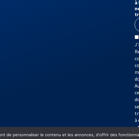
à 
n
t
J'
Re
co
c
m
d
A
c
d
s
t
à 
t de personnaliser le contenu et les annonces, d'offrir des fonctionnali