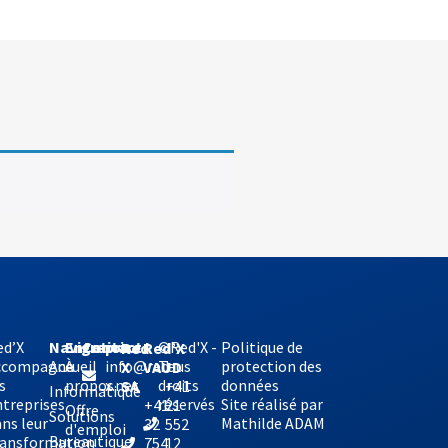
ed’X
Navigation
Entreprise
Contact
©Red'X -
Politique de
Red’X
Red
ccompagne
Accueil
À
info@red-
Tous
protection des
VAUD
X
s
propos
x.net
droits
données
+41
SA
Informatique
ntreprises
réservés
Site réalisé par
21
+41
Offre
Solutions
ns leur
Mathilde ADAM
552
32
d'emploi
Bureautique
ransformation
12
754