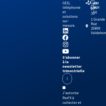
GED,
lde
439
21
téléphonie
ADAM
95
87
et
50
35
solutions
1 Grande
sur-
Rue
mesure.
25800
Valdaho
S’abonner
à la
newsletter
trimestrielle
J'autorise
Red'X à
collecter et