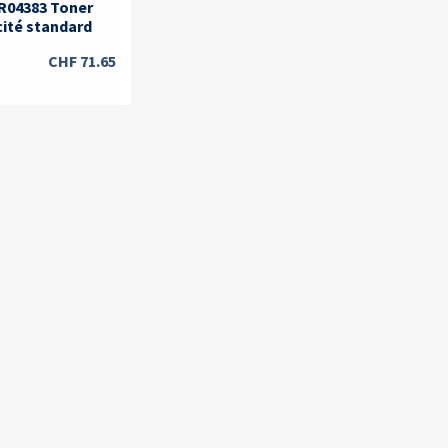
R04383 Toner
cité standard
CHF
71.65