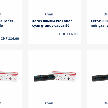
a
Cyan
Bl
93 Toner
Xerox 006R04392 Toner
Xerox 006
de
cyan grande capacité
noir gran
CHF
116.00
CHF
116.00
a
Cyan
Bl