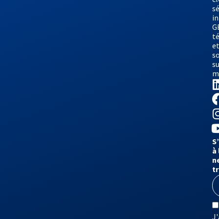
sé
i
G
t
e
s
su
m
S
à 
n
t
J'