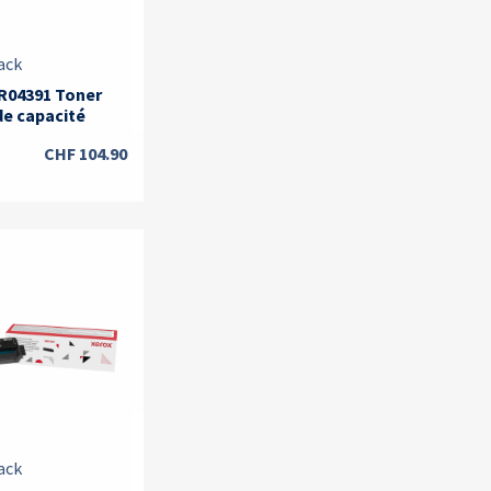
ack
R04391 Toner
de capacité
CHF
104.90
ack