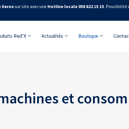
e Xerox
sur site avec une
Hotline locale 058 822 15 15
. Possibilité
oduits Red’X
Actualités
Boutique
Contac
 machines et conso