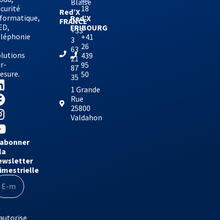
Blaise
curité
18
Red’X
nformatique,
Red’X
FRANCE
ED,
FRIBOURG
+33
éléphonie
+41
3
t
26
63
olutions
439
21
r-
95
87
esure.
50
35
1 Grande
Rue
25800
Valdahon
’abonner
la
ewsletter
rimestrielle
autorise