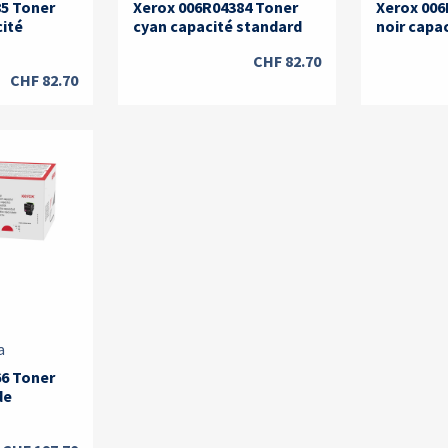
85 Toner
Xerox 006R04384 Toner
Xerox 006
ité
cyan capacité standard
noir capa
CHF
82.70
CHF
82.70
a
66 Toner
de