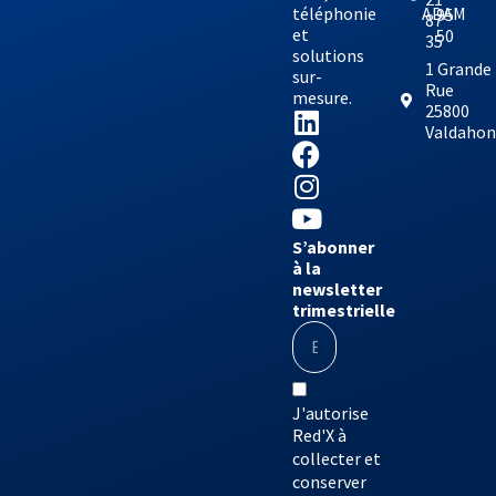
téléphonie
ADAM
95
87
et
50
35
solutions
1 Grande
sur-
Rue
mesure.
25800
Valdaho
S’abonner
à la
newsletter
trimestrielle
J'autorise
Red'X à
collecter et
conserver