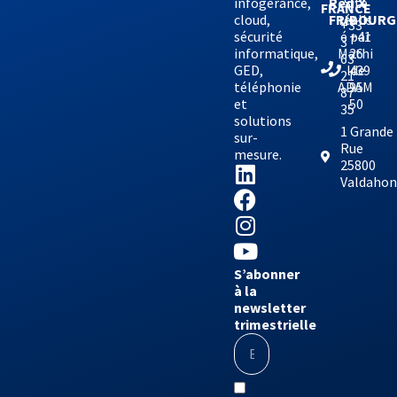
infogérance,
Site
Red’X
FRANCE
cloud,
réalis
FRIBOURG
+33
sécurité
é par
+41
3
informatique,
Mathi
26
63
GED,
lde
439
21
téléphonie
ADAM
95
87
et
50
35
solutions
1 Grande
sur-
Rue
mesure.
25800
Valdaho
S’abonner
à la
newsletter
trimestrielle