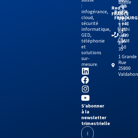
00
Blaise
:
ées
18
Red’X
infogérance,
Site
Red’X
FRANCE
cloud,
réalis
FRIBOURG
+33
sécurité
é par
+41
3
informatique,
Mathi
26
63
GED,
lde
439
21
téléphonie
ADAM
95
87
et
50
35
solutions
1 Grande
sur-
Rue
mesure.
25800
Valdaho
S’abonner
à la
newsletter
trimestrielle