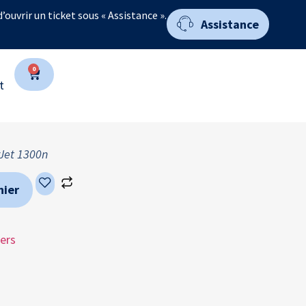
 d’ouvrir un ticket sous « Assistance ».
Assistance
0
t
rJet 1300n
nier
ers