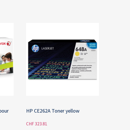
pour
HP CE262A Toner yellow
CHF
323.81