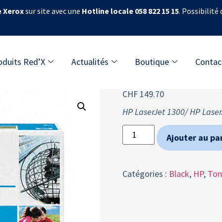
e Xerox
sur site avec une
Hotline locale 058 822 15 15
. Possibilité
oduits Red’X
Actualités
Boutique
Contac
CHF
149.70
HP LaserJet 1300/ HP Lase
Ajouter au pa
Catégories :
Black
,
HP
,
Ton