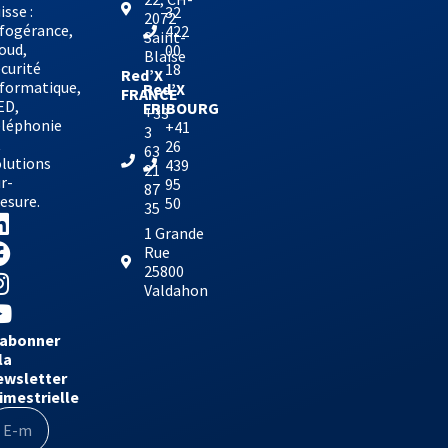
isse :
32
2072
nfogérance,
422
Saint-
oud,
00
Blaise
curité
18
Red’X
nformatique,
Red’X
FRANCE
ED,
FRIBOURG
+33
éléphonie
+41
3
t
26
63
olutions
439
21
r-
95
87
esure.
50
35
1 Grande
Rue
25800
Valdahon
’abonner
la
ewsletter
rimestrielle