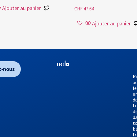
Ajouter au panier
CHF
47.64
Ajouter au panier
z-nous
R
a
le
e
da
t
di
d
to
b
f