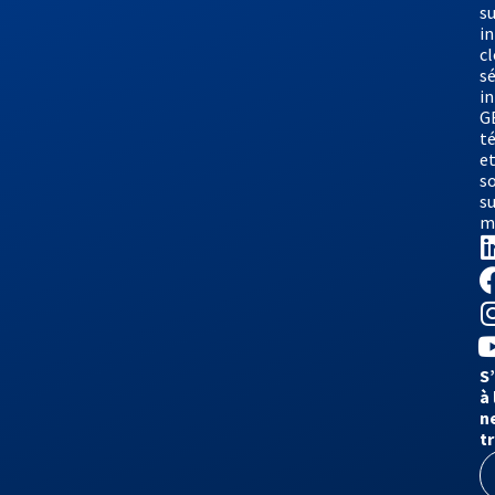
su
i
cl
sé
i
G
t
e
s
su
m
S
à 
n
t