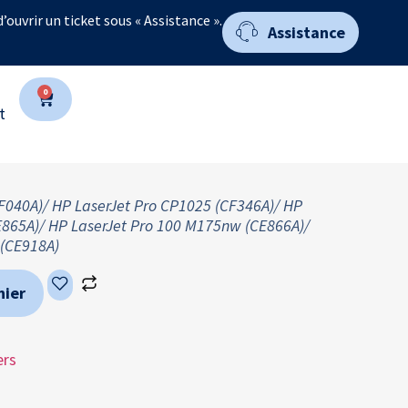
 d’ouvrir un ticket sous « Assistance ».
Assistance
0
t
F040A)/ HP LaserJet Pro CP1025 (CF346A)/ HP
E865A)/ HP LaserJet Pro 100 M175nw (CE866A)/
 (CE918A)
nier
ers