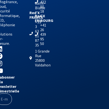
nfogérance,
422
Saint-
oud,
00
Blaise
curité
18
Red’X
nformatique,
Red’X
FRANCE
ED,
FRIBOURG
+33
éléphonie
+41
3
t
26
63
olutions
439
21
r-
95
87
esure.
50
35
1 Grande
Rue
25800
Valdahon
’abonner
la
ewsletter
rimestrielle