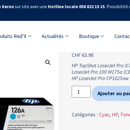
e Xerox
sur site avec une
Hotline locale 058 822 15 15
. Possibilité
oduits Red’X
Actualités
Boutique
Contac
CHF
63.98
HP TopShot LaserJet Pro (C
LaserJet Pro 100 M175a (C
HP LaserJet Pro CP1025nw
Ajouter au pa
Catégories :
Cyan
,
HP
,
Ton