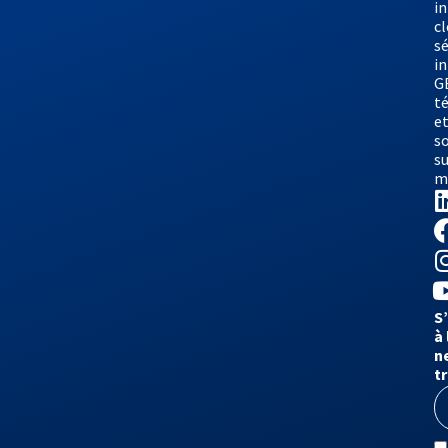
i
cl
sé
i
G
t
e
s
su
m
S
à 
n
t