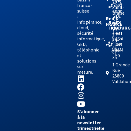
32
2072
franco-
des
422
Saint-
suisse
donn
00
Blaise
:
ées
18
Red’X
infogérance,
Site
Red’X
FRANCE
cloud,
réalis
FRIBOURG
+33
sécurité
é par
+41
3
informatique,
Mathi
26
63
GED,
lde
439
21
téléphonie
ADAM
95
87
et
50
35
solutions
1 Grande
sur-
Rue
mesure.
25800
Valdaho
S’abonner
à la
newsletter
trimestrielle