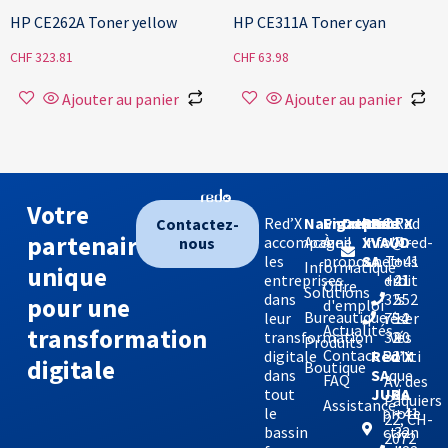
HP CE262A Toner yellow
HP CE311A Toner cyan
CHF
323.81
CHF
63.98
Ajouter au panier
Ajouter au panier
Votre
Red’X
Navigation
Entreprise
Contact
©Red
Red
Red’X
Contactez-
partenaire
accompagne
Accueil
À
info@red-
'X -
X
VAUD
nous
les
propos
x.net
Tous
SA
+41
Informatique
unique
entreprises
droit
+41
21
Offre
Solutions
dans
s
32
552
pour une
d'emploi
Bureautique
leur
réser
754
12
Actualités
transformation
transformation
vés
32
90
Produits
Contact
digitale
Politi
32
Red’X
digitale
Boutique
dans
que
SA
FAQ
Av. des
tout
de
JURA
Pâquiers
Assistance
le
prote
+41
22, CH-
bassin
ction
32
2072