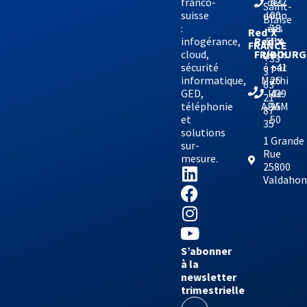
franco-
des
422
Saint-
suisse
donn
00
Blaise
:
ées
18
Red’X
infogérance,
Site
Red’X
FRANCE
cloud,
réalis
FRIBOURG
+33
sécurité
é par
+41
3
informatique,
Mathi
26
63
GED,
lde
439
21
téléphonie
ADAM
95
87
et
50
35
solutions
1 Grande
sur-
Rue
mesure.
25800
Valdaho
S’abonner
à la
newsletter
trimestrielle