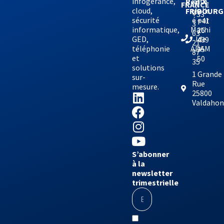
infogérance,
Site
Red’X
FRANCE
cloud,
réalis
FRIBOURG
+33
sécurité
é par
+41
3
informatique,
Mathi
26
63
GED,
lde
439
21
téléphonie
ADAM
95
87
et
50
35
solutions
1 Grande
sur-
Rue
mesure.
25800
Valdaho
S’abonner
à la
newsletter
trimestrielle