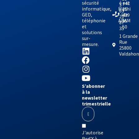
sécurité
é par
+41
3
informatique,
Mathi
26
63
GED,
lde
439
21
téléphonie
ADAM
95
87
et
50
35
solutions
1 Grande
sur-
Rue
mesure.
25800
Valdaho
S’abonner
à la
newsletter
trimestrielle
J'autorise
Red'X à