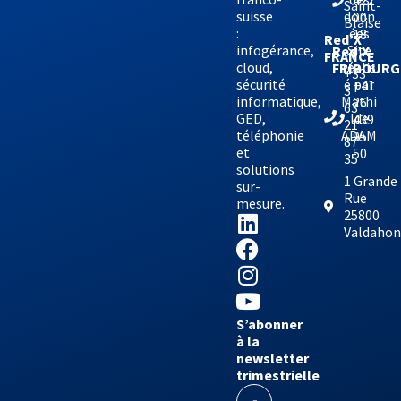
422
Saint-
suisse
donn
00
Blaise
:
ées
18
Red’X
infogérance,
Site
Red’X
FRANCE
cloud,
réalis
FRIBOURG
+33
sécurité
é par
+41
3
informatique,
Mathi
26
63
GED,
lde
439
21
téléphonie
ADAM
95
87
et
50
35
solutions
1 Grande
sur-
Rue
mesure.
25800
Valdaho
S’abonner
à la
newsletter
trimestrielle