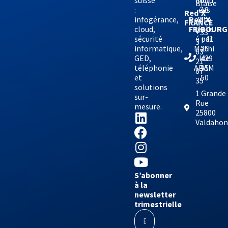
00
Blaise
:
ées
18
Red’X
infogérance,
Site
Red’X
FRANCE
cloud,
réalis
FRIBOURG
+33
sécurité
é par
+41
3
informatique,
Mathi
26
63
GED,
lde
439
21
téléphonie
ADAM
95
87
et
50
35
solutions
1 Grande
sur-
Rue
mesure.
25800
Valdaho
S’abonner
à la
newsletter
trimestrielle