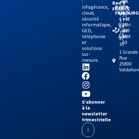
:
ées
18
Red’X
infogérance,
Site
Red’X
FRANCE
cloud,
réalis
FRIBOURG
+33
sécurité
é par
+41
3
informatique,
Mathi
26
63
GED,
lde
439
21
téléphonie
ADAM
95
87
et
50
35
solutions
1 Grande
sur-
Rue
mesure.
25800
Valdaho
S’abonner
à la
newsletter
trimestrielle