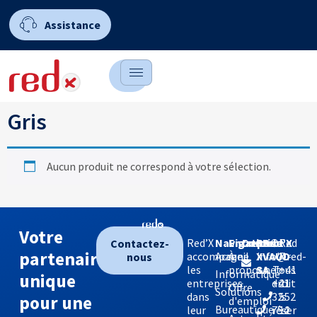
Assistance
0
Gris
Aucun produit ne correspond à votre sélection.
Votre
Red’X
Navigation
Entreprise
Contact
©Red
Red
Red’X
Contactez-
partenaire
accompagne
Accueil
À
info@red-
'X -
X
VAUD
nous
les
propos
x.net
Tous
SA
+41
Informatique
unique
entreprises
droit
+41
21
Offre
Solutions
dans
s
32
552
pour une
d'emploi
Bureautique
leur
réser
754
12