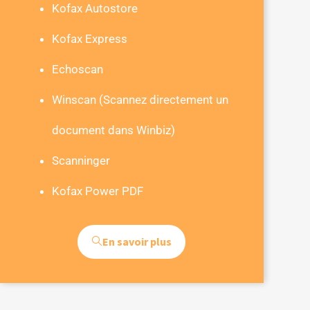
Kofax Autostore
Kofax Express
Echoscan
Winscan
(Scannez directement un
document dans Winbiz)
Scanninger
Kofax Power PDF
En savoir plus