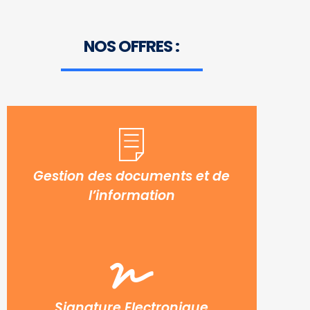
SOLUTIONS
NOS OFFRES :
Nous vous proposons des solutions complètes
hautement innovantes, fiables, optimisées en
termes de coûts et personnalisées pour
chaque exigence
Gestion des documents et de
l’information
Signature Electronique