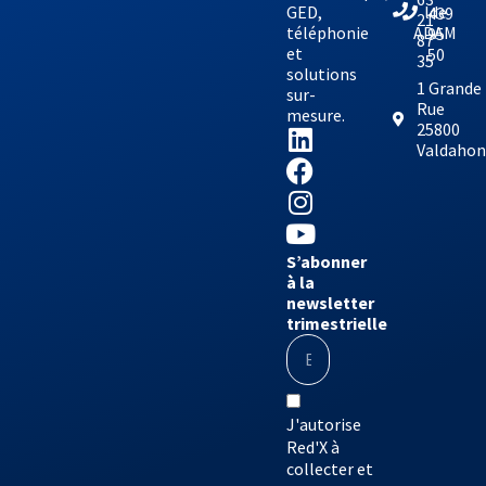
GED,
lde
439
21
téléphonie
ADAM
95
87
et
50
35
solutions
1 Grande
sur-
Rue
mesure.
25800
Valdaho
S’abonner
à la
newsletter
trimestrielle
J'autorise
Red'X à
collecter et