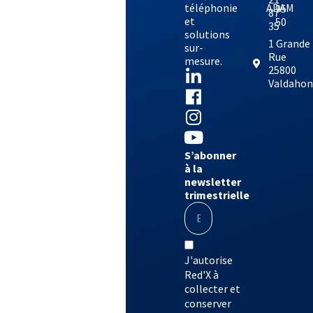
téléphonie
ADAM
95
87
et
50
35
solutions
1 Grande
sur-
Rue
mesure.
25800
Valdaho
S’abonner
à la
newsletter
trimestrielle
J'autorise
Red'X à
collecter et
conserver