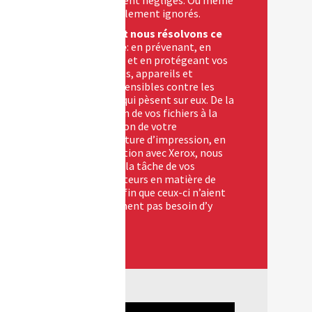
tout simplement ignorés.
Comment nous résolvons ce
problème
: en prévenant, en
détectant et en protégeant vos
documents, appareils et
données sensibles contre les
menaces qui pèsent sur eux. De la
protection de vos fichiers à la
sécurisation de votre
infrastructure d’impression, en
collaboration avec Xerox, nous
facilitons la tâche de vos
collaborateurs en matière de
sécurité afin que ceux-ci n’aient
pratiquement pas besoin d’y
penser.