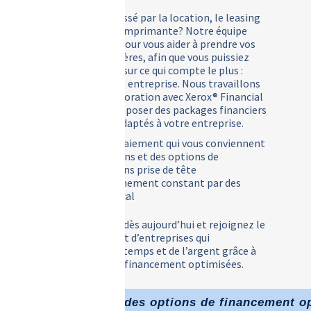
Êtes-vous intéressé par la location, le leasing
ou l’achat d’une imprimante? Notre équipe
d’experts est là pour vous aider à prendre vos
décisions financières, afin que vous puissiez
vous concentrer sur ce qui compte le plus :
développer votre entreprise. Nous travaillons
en étroite collaboration avec Xerox® Financial
Services pour proposer des packages financiers
personnalisés, adaptés à votre entreprise.
Des plans de paiement qui vous conviennent
Des tarifications et des options de
facturation sans prise de tête
Un accompagnement constant par des
experts, en local
Contactez-nous dès aujourd’hui et rejoignez le
nombre croissant d’entreprises qui
économisent du temps et de l’argent grâce à
nos solutions de financement optimisées.
Demander des options de financement o