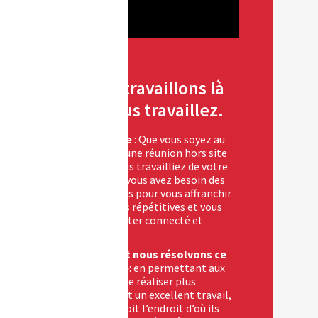
Nous travaillons là
où vous travaillez.
Challenge
: Que vous soyez au
bureau, à une réunion hors site
ou que vous travailliez de votre
domicile, vous avez besoin des
bons outils pour vous affranchir
des tâches répétitives et vous
aider à rester connecté et
productif.
Comment nous résolvons ce
problème
: en permettant aux
individus de réaliser plus
facilement un excellent travail,
quel que soit l’endroit d’où ils