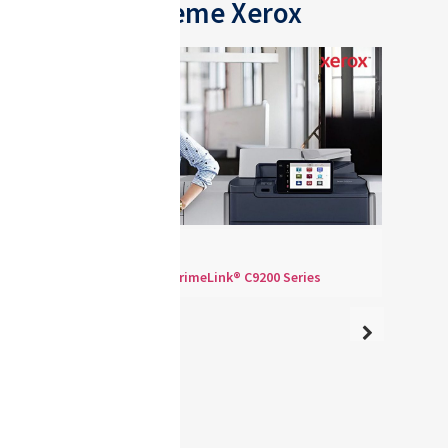
l'écosystème Xerox
Xerox® PrimeLink® C9200 Series
La