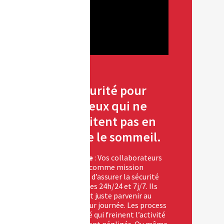
La sécurité pour
tous ceux qui ne
souhaitent pas en
perdre le sommeil.
Challenge
: Vos collaborateurs
n’ont pas comme mission
principale d’assurer la sécurité
des données 24h/24 et 7j/7. Ils
souhaitent juste parvenir au
bout de leur journée. Les process
de sécurité qui freinent l’activité
sont souvent négligés. Ou même