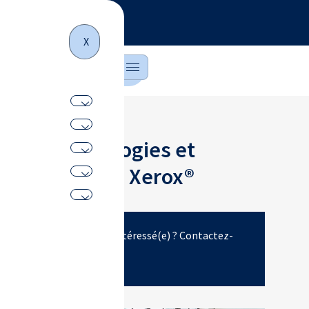
Assistance
X
0
Technologies et
Services Xerox®
Vous êtes intéressé(e) ? Contactez-
nous !