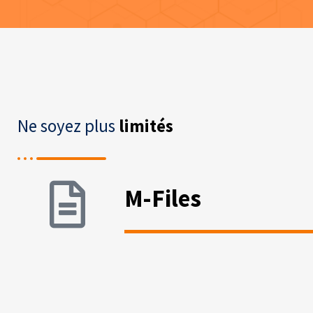
Ne soyez plus
limités
L'information, c'est le pouvoir, et 
porter au plus haut niveau l'effica
M-Files