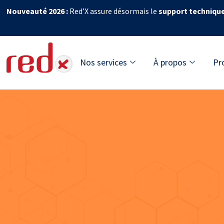
Nouveauté 2026 :
Red’X assure désormais le
support techniqu
Nos services
À propos
Pr