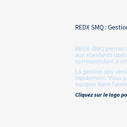
REDX SMQ : Gestio
REDX-SMQ permet un
aux standards opér
correspondant à vot
La gestion des versi
rapidement. Vous po
équipes dans l’ateli
Cliquez sur le logo p