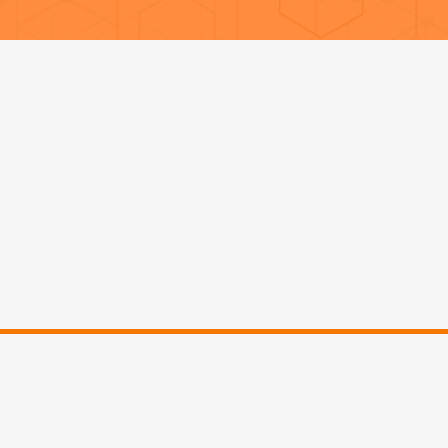
GED - ECM
savoir tirer profit de ce pouvoir est crucia
cité, l'avantage concurrentiel et la flexi