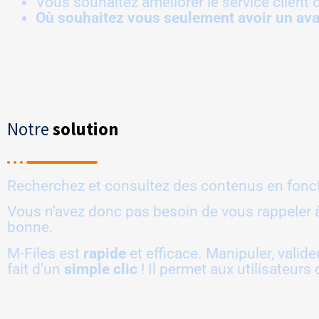
Vous souhaitez améliorer le service client o
Où souhaitez vous seulement avoir un ava
Notre
solution
Recherchez et consultez des contenus en fonct
Vous n’avez donc pas besoin de vous rappeler à
bonne.
M-Files est
rapide
et efficace. Manipuler, valide
fait d’un
simple clic
! Il permet aux utilisateur