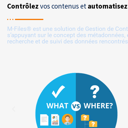
Contrôlez
vos contenus et
automatisez
M-Files® est une solution de Gestion de Con
s’appuyant sur le concept des métadonnées, 
recherche et de suivi des données rencontrés p