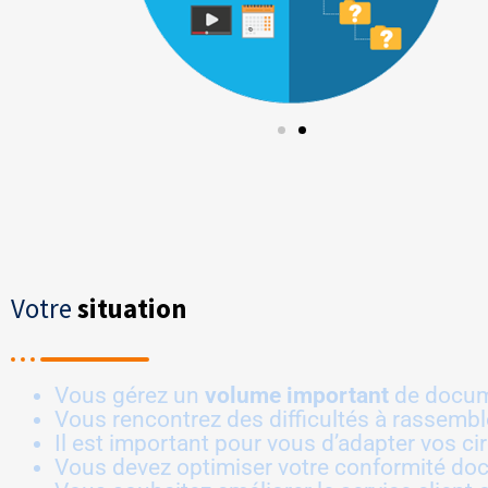
Votre
situation
Vous gérez un
volume
important
de docume
Vous rencontrez des difficultés à rassem
Il est important pour vous d’adapter vos ci
Vous devez optimiser votre conformité doc