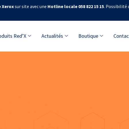
e Xerox
sur site avec une
Hotline locale 058 822 15 15
. Possibilité
oduits Red’X
Actualités
Boutique
Contac