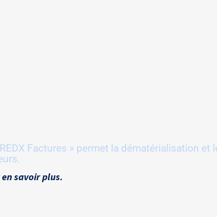
REDX Factures » permet la dématérialisation et le
eurs.
 en savoir plus.